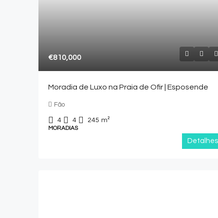
€810,000
Moradia de Luxo na Praia de Ofir | Esposende
Fão
4
4
245
m²
MORADIAS
Detalhes