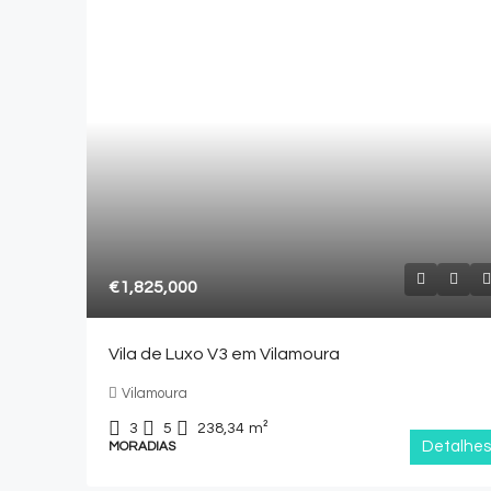
€1,825,000
Vila de Luxo V3 em Vilamoura
Vilamoura
3
5
238,34
m²
Detalhes
MORADIAS