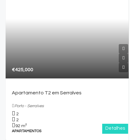
€425,000
Apartamento T2 em Serralves
Porto - Serralves
2
2
92
m²
Detalhes
APARTAMENTOS