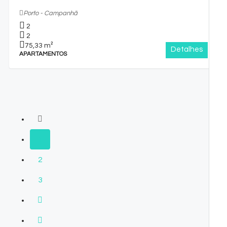
Porto - Campanhã
2
2
75,33
m²
Detalhes
APARTAMENTOS
1
2
3