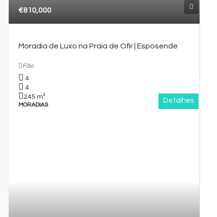
€810,000
Moradia de Luxo na Praia de Ofir | Esposende
Fão
4
4
245
m²
Detalhes
MORADIAS