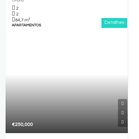
Porto
2
2
84,7
m²
Detalhes
APARTAMENTOS
€250,000