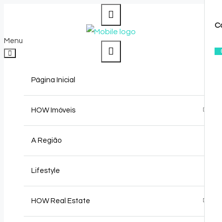
C
Menu
Página Inicial
HOW Imóveis
Comprar
A Região
Arrendar
Lifestyle
Vender
HOW Real Estate
Solicitar