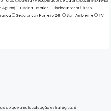
ho Turco
Lareira / Recuperador de Calor
Lazer & Exterior
o Águas)
Piscina Exterior
Piscina Interior
Piso
rança
Segurança / Porteiro 24h
Som Ambiente
TV
Mais do que uma localização estratégica, é