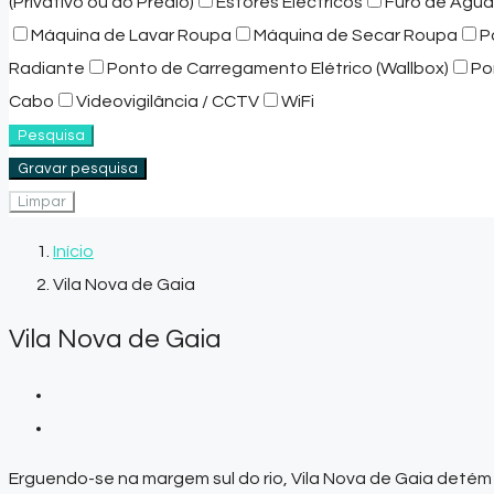
(Privativo ou do Prédio)
Estores Eléctricos
Furo de Água
Máquina de Lavar Roupa
Máquina de Secar Roupa
P
Radiante
Ponto de Carregamento Elétrico (Wallbox)
Po
Cabo
Videovigilância / CCTV
WiFi
Pesquisa
Gravar pesquisa
Limpar
Início
Vila Nova de Gaia
Vila Nova de Gaia
Erguendo-se na margem sul do rio, Vila Nova de Gaia detém o