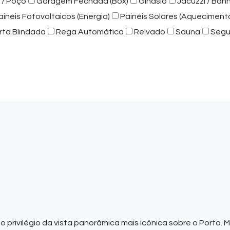
 / Poço
Garagem Fechada (Box)
Ginásio
Jacuzzi / Ban
ainéis Fotovoltaicos (Energia)
Painéis Solares (Aqueciment
rta Blindada
Rega Automática
Relvado
Sauna
Segu
 privilégio da vista panorâmica mais icónica sobre o Porto. 