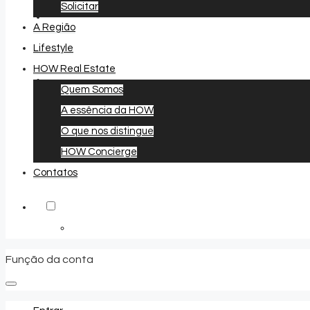
Solicitar
A Região
Lifestyle
HOW Real Estate
Quem Somos
A essência da HOW
Favoritos
0
O que nos distingue
HOW Concierge
Contatos
Função da conta