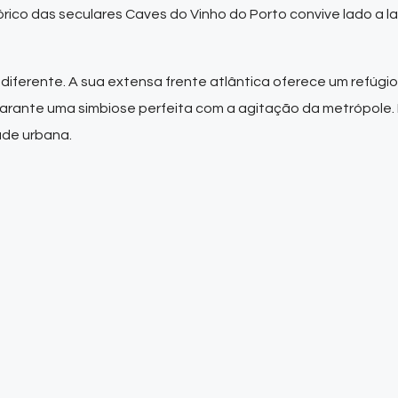
órico das seculares Caves do Vinho do Porto convive lado a l
iferente. A sua extensa frente atlântica oferece um refúgio
 garante uma simbiose perfeita com a agitação da metrópole
dade urbana.