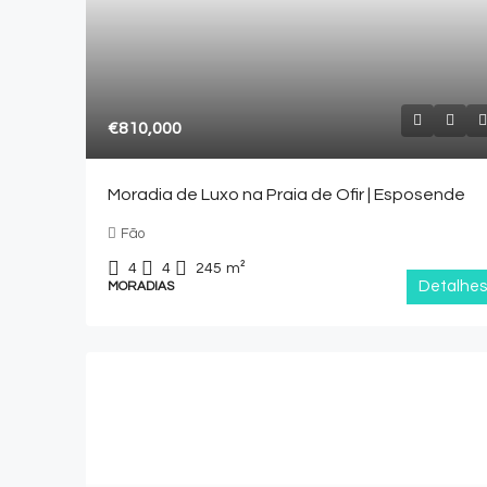
€810,000
Moradia de Luxo na Praia de Ofir | Esposende
Fão
4
4
245
m²
Detalhes
MORADIAS