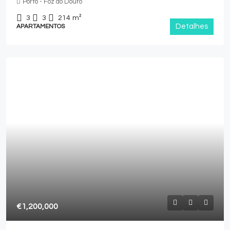
Porto - Foz do Douro
3
3
214
m²
Detalhes
APARTAMENTOS
€1,200,000