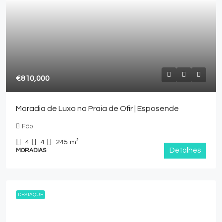
€810,000
Moradia de Luxo na Praia de Ofir | Esposende
Fão
4
4
245
m²
Detalhes
MORADIAS
DESTAQUE