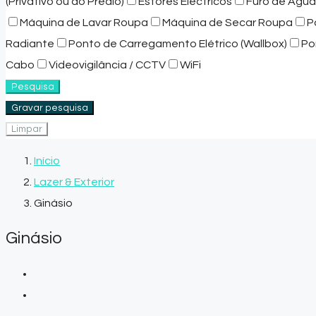
(Privativo ou do Prédio)
Estores Eléctricos
Furo de Água
Máquina de Lavar Roupa
Máquina de Secar Roupa
P
Radiante
Ponto de Carregamento Elétrico (Wallbox)
Po
Cabo
Videovigilância / CCTV
WiFi
Pesquisa
Gravar pesquisa
Limpar
Início
Lazer & Exterior
Ginásio
Ginásio