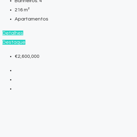
Banheiros:
4
216
m²
Apartamentos
Detalhes
Destaque
€2,600,000