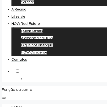
Solicitar
A Região
Lifestyle
HOW Real Estate
Quem Somos
A essência da HOW
Favoritos
0
O que nos distingue
HOW Concierge
Contatos
Função da conta