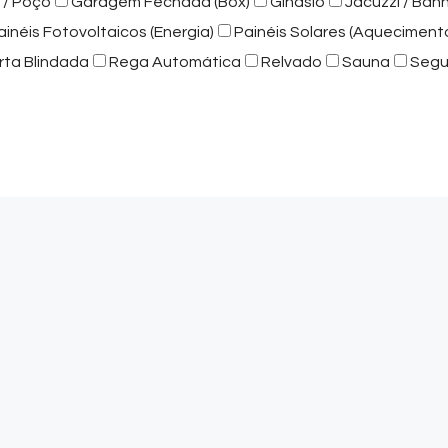
 / Poço
Garagem Fechada (Box)
Ginásio
Jacuzzi / Ban
ainéis Fotovoltaicos (Energia)
Painéis Solares (Aqueciment
rta Blindada
Rega Automática
Relvado
Sauna
Segu