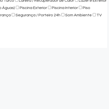
ho Turco
Lareira / Recuperador de Calor
Lazer & Exterior
o Águas)
Piscina Exterior
Piscina Interior
Piso
rança
Segurança / Porteiro 24h
Som Ambiente
TV