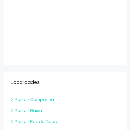
€2,600,000
Apartamento T3
Mar e Rio
Porto - Foz do Do
3
5
2
APARTAMENTOS
Localidades
Porto - Campanhã
Porto - Baixa
Porto - Foz do Douro