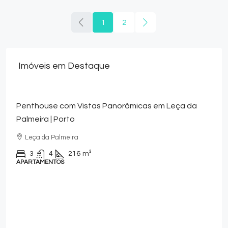
1
2
Imóveis em Destaque
om Vistas Panorâmicas em Leça da
orto
meira
216
m²
S