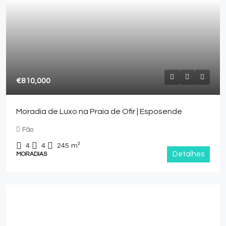
€810,000
Moradia de Luxo na Praia de Ofir | Esposende
Fão
4
4
245
m²
Detalhes
MORADIAS