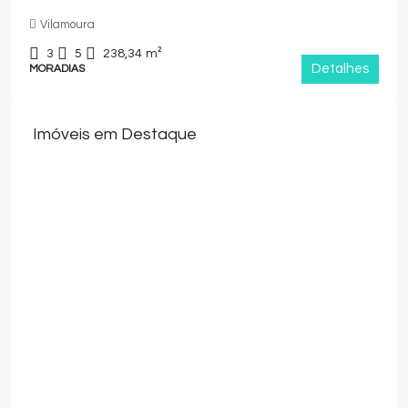
Vilamoura
3
5
238,34
m²
Detalhes
MORADIAS
Imóveis em Destaque