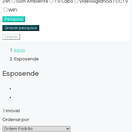
24h
Som Ambiente
TV Cabo
Videovigilância / CCTV
WiFi
Pesquisa
Gravar pesquisa
Limpar
Início
Esposende
Esposende
1 Imóvel
Ordenar por: