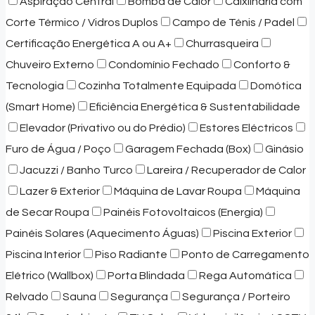
Aspiração Central
Bomba de Calor
Caixilharia com
Corte Térmico / Vidros Duplos
Campo de Ténis / Padel
Certificação Energética A ou A+
Churrasqueira
Chuveiro Externo
Condomínio Fechado
Conforto &
Tecnologia
Cozinha Totalmente Equipada
Domótica
(Smart Home)
Eficiência Energética & Sustentabilidade
Elevador (Privativo ou do Prédio)
Estores Eléctricos
Furo de Água / Poço
Garagem Fechada (Box)
Ginásio
Jacuzzi / Banho Turco
Lareira / Recuperador de Calor
Lazer & Exterior
Máquina de Lavar Roupa
Máquina
de Secar Roupa
Painéis Fotovoltaicos (Energia)
Painéis Solares (Aquecimento Águas)
Piscina Exterior
Piscina Interior
Piso Radiante
Ponto de Carregamento
Elétrico (Wallbox)
Porta Blindada
Rega Automática
Relvado
Sauna
Segurança
Segurança / Porteiro