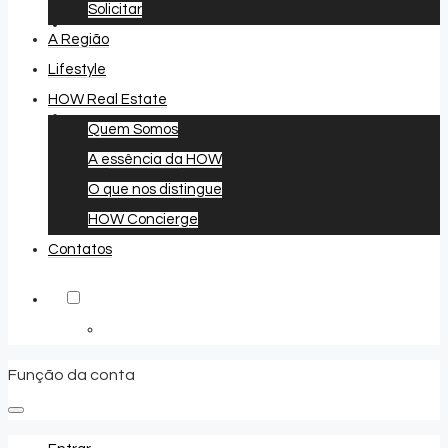
Solicitar
A Região
Lifestyle
HOW Real Estate
Quem Somos
A essência da HOW
Favoritos
0
O que nos distingue
HOW Concierge
Contatos
Função da conta