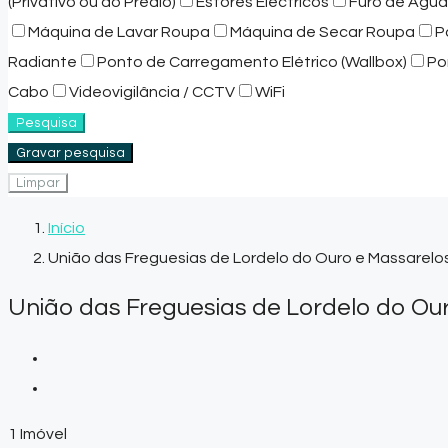
(Privativo ou do Prédio)
Estores Eléctricos
Furo de Água
Máquina de Lavar Roupa
Máquina de Secar Roupa
P
Radiante
Ponto de Carregamento Elétrico (Wallbox)
Po
Cabo
Videovigilância / CCTV
WiFi
Pesquisa
Gravar pesquisa
Limpar
Início
União das Freguesias de Lordelo do Ouro e Massarelo
União das Freguesias de Lordelo do Ou
1 Imóvel