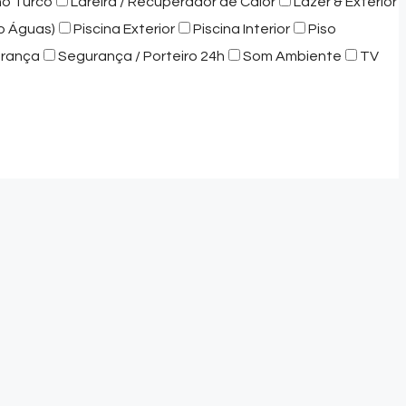
ho Turco
Lareira / Recuperador de Calor
Lazer & Exterior
o Águas)
Piscina Exterior
Piscina Interior
Piso
rança
Segurança / Porteiro 24h
Som Ambiente
TV