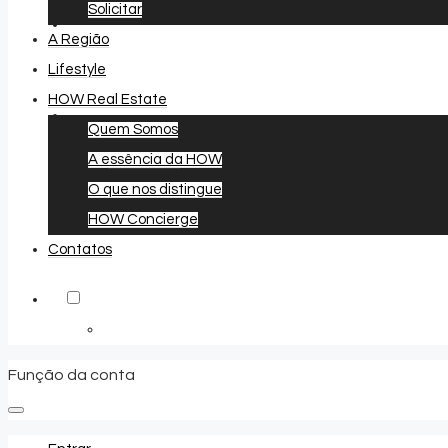
Solicitar
A Região
Lifestyle
HOW Real Estate
Quem Somos
A essência da HOW
Favoritos
0
O que nos distingue
HOW Concierge
Contatos
Função da conta