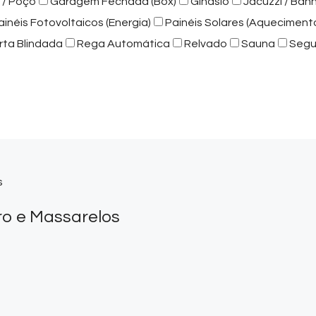
 / Poço
Garagem Fechada (Box)
Ginásio
Jacuzzi / Ban
ainéis Fotovoltaicos (Energia)
Painéis Solares (Aqueciment
rta Blindada
Rega Automática
Relvado
Sauna
Segu
s
ro e Massarelos