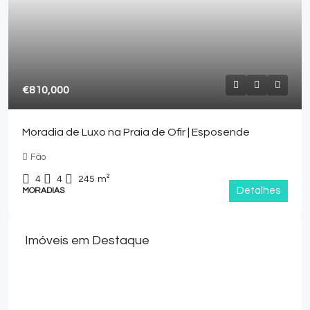
€810,000
Moradia de Luxo na Praia de Ofir | Esposende
Fão
4
4
245
m²
Detalhes
MORADIAS
Imóveis em Destaque