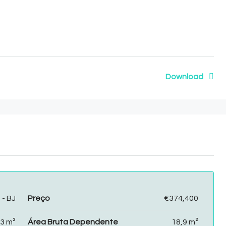
Download
- BJ
Preço
€374,400
3 m²
Área Bruta Dependente
18,9 m²