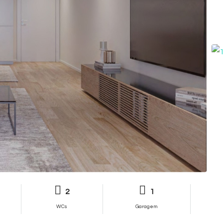
2
1
WCs
Garagem