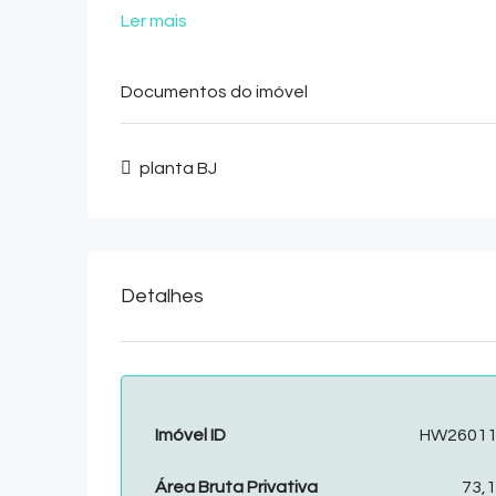
Ler mais
Documentos do imóvel
planta BJ
Detalhes
Imóvel ID
HW26011 
Área Bruta Privativa
73,1