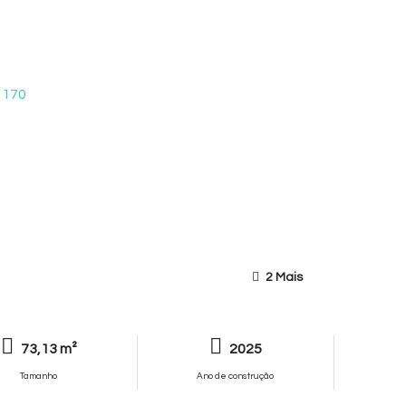
2 Mais
73,13 m²
2025
Tamanho
Ano de construção