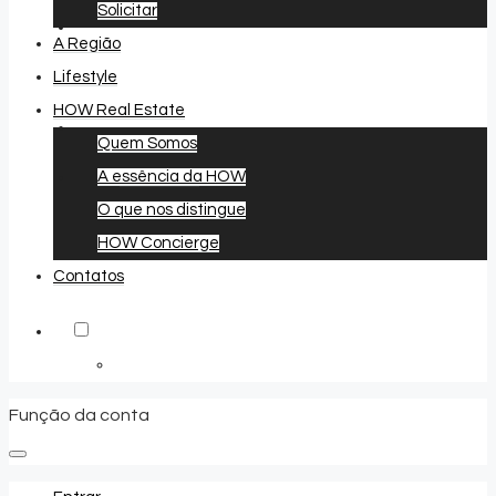
Solicitar
A Região
Lifestyle
HOW Real Estate
Quem Somos
A essência da HOW
Favoritos
0
O que nos distingue
HOW Concierge
Contatos
Função da conta