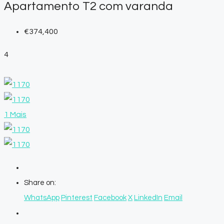
Apartamento T2 com varanda
€374,400
4
1 Mais
Share on:
WhatsApp
Pinterest
Facebook
X
LinkedIn
Email