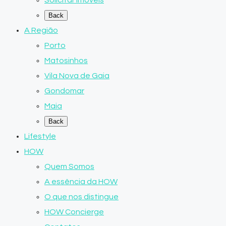
Solicitar Imóveis
Back
A Região
Porto
Matosinhos
Vila Nova de Gaia
Gondomar
Maia
Back
Lifestyle
HOW
Quem Somos
A essência da HOW
O que nos distingue
HOW Concierge