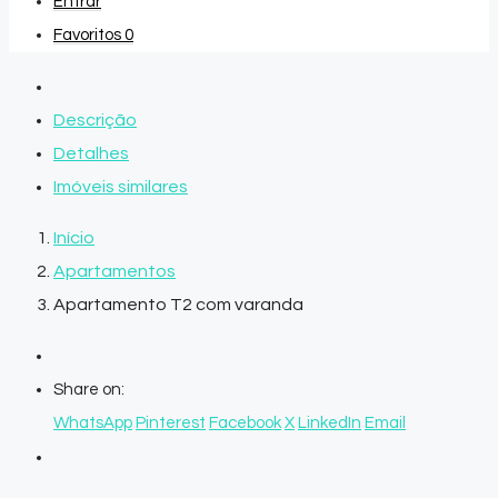
Entrar
Favoritos
0
Descrição
Detalhes
Imóveis similares
Início
Apartamentos
Apartamento T2 com varanda
Share on:
WhatsApp
Pinterest
Facebook
X
LinkedIn
Email