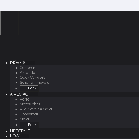
IMÓVEIS
Comprar
Arrendar
Quer Vender?
Solicitar Imóveis
Back
A REGIÃO
Porto
Matosinhos
Vila Nova de Gaia
Gondomar
Maia
Back
LIFESTYLE
HOW