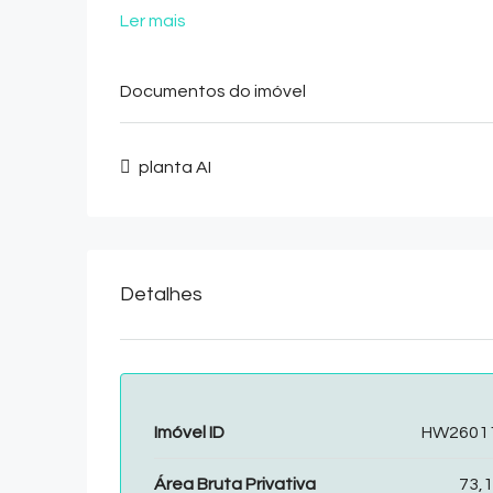
Ler mais
Documentos do imóvel
planta AI
Detalhes
Imóvel ID
HW26011 
Área Bruta Privativa
73,1