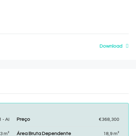
Download
- AI
Preço
€368,300
3 m²
Área Bruta Dependente
18,9 m²