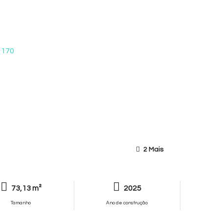
2 Mais
73,13 m²
2025
Tamanho
Ano de construção