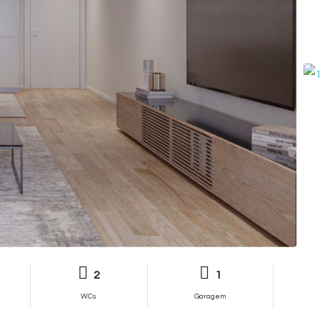
2
1
WCs
Garagem