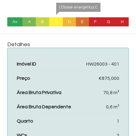
| Classe energética C
A+
A
B
C
D
E
F
G
H
Detalhes
Imóvel ID
HW26003 - 401
Preço
€875,000
Área Bruta Privativa
70,8 m²
Área Bruta Dependente
0,6 m²
Quarto
1
WCs
2