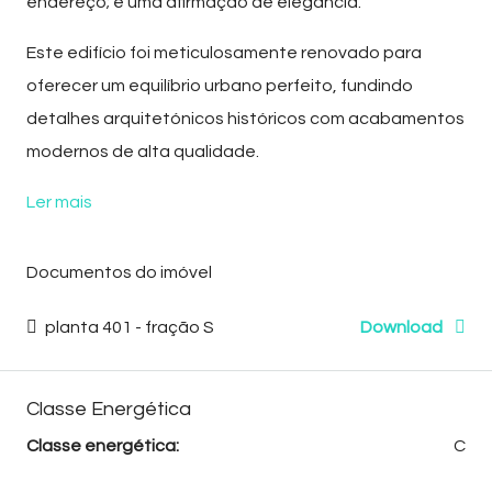
endereço; é uma afirmação de elegância.
Este edifício foi meticulosamente renovado para
oferecer um equilíbrio urbano perfeito, fundindo
detalhes arquitetónicos históricos com acabamentos
modernos de alta qualidade.
Ler mais
Documentos do imóvel
planta 401 - fração S
Download
Classe Energética
Classe energética:
C