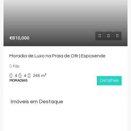
€810,000
Moradia de Luxo na Praia de Ofir | Esposende
Fão
4
4
245
m²
Detalhes
MORADIAS
Imóveis em Destaque