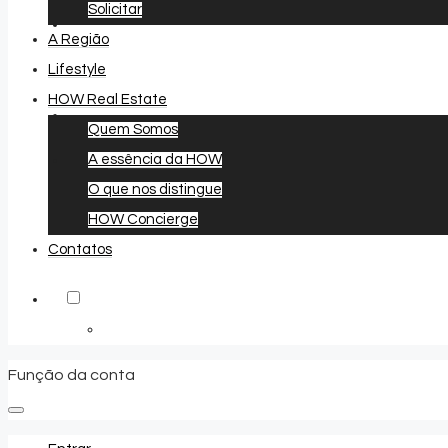
Solicitar
A Região
Lifestyle
HOW Real Estate
Quem Somos
A essência da HOW
Favoritos
0
O que nos distingue
HOW Concierge
Contatos
Função da conta