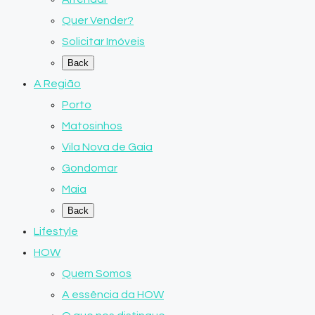
Quer Vender?
Solicitar Imóveis
Back
A Região
Porto
Matosinhos
Vila Nova de Gaia
Gondomar
Maia
Back
Lifestyle
HOW
Quem Somos
A essência da HOW