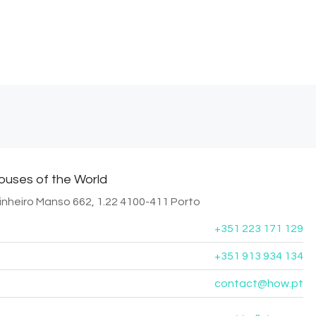
uses of the World
inheiro Manso 662, 1.22 4100-411 Porto
+351 223 171 129
+351 913 934 134
contact@how.pt