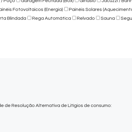
 / Poço
Garagem Fechada (Box)
Ginásio
Jacuzzi / Ban
ainéis Fotovoltaicos (Energia)
Painéis Solares (Aqueciment
rta Blindada
Rega Automática
Relvado
Sauna
Segu
de de Resolução Alternativa de Litígios de consumo: