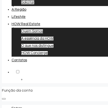
Solicitar
A Região
Lifestyle
HOW Real Estate
Quem Somos
A essência da HOW
Favoritos
0
O que nos distingue
HOW Concierge
Contatos
Função da conta