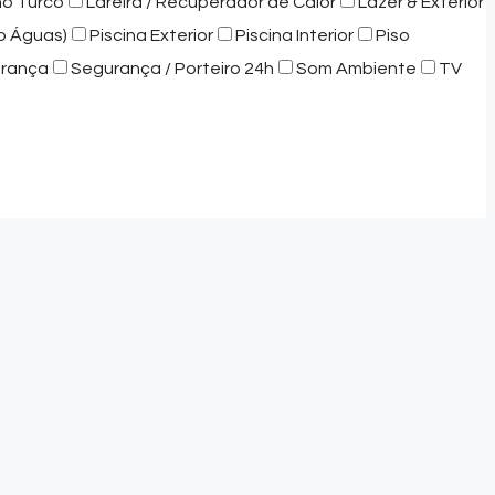
ho Turco
Lareira / Recuperador de Calor
Lazer & Exterior
o Águas)
Piscina Exterior
Piscina Interior
Piso
rança
Segurança / Porteiro 24h
Som Ambiente
TV