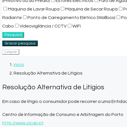
(Privativo ou do Prédio)
Estores Eléctricos
Furo de Água
Máquina de Lavar Roupa
Máquina de Secar Roupa
P
Radiante
Ponto de Carregamento Elétrico (Wallbox)
Po
Cabo
Videovigilância / CCTV
WiFi
Pesquisa
Gravar pesquisa
Limpar
Início
Resolução Alternativa de Litígios
Resolução Alternativa de Litígios
Em caso de litígio o consumidor pode recorrer a uma Entida
Centro de Informação de Consumo e Arbitragem do Porto
http://www.cicap.pt